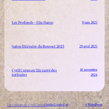
Les Profonds – Elie Darco
9 juin 2025
Salon littéraire du Rousset 2025
29 avril 2025
Cyril Carau au 32e carré des
16 novembre
écrivains
2024
Les Univers de Cyril Carau
Crédits
Livre d’or
¤
WordPress