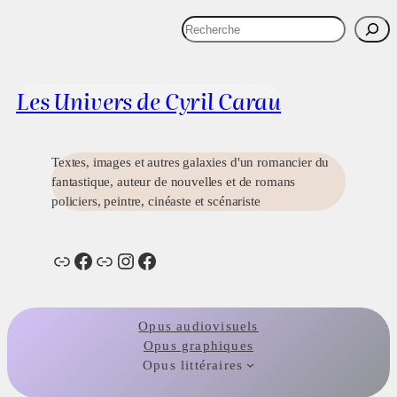
Aller
R
au
e
Actualités
Images
Présentation
Contact
Liens
contenu
c
h
Les Univers de Cyril Carau
e
r
c
h
Textes, images et autres galaxies d'un romancier du
e
fantastique, auteur de nouvelles et de romans
r
policiers, peintre, cinéaste et scénariste
Lien
Facebook
Lien
Instagram
Facebook
Opus audiovisuels
Opus graphiques
Opus littéraires