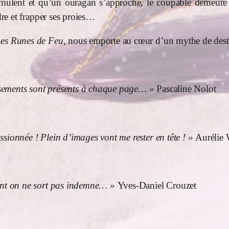
umulent et qu’un ouragan s’approche, le coupable demeure i
dre et frapper ses proies…
es Runes de Feu
, nous emporte au cœur d’un mythe de destr
dissements sont présents à chaque page… »
Pascaline Nolot
ssionnée ! Plein d’images vont me rester en tête ! »
Aurélie 
dont on ne sort pas indemne… »
Yves-Daniel Crouzet