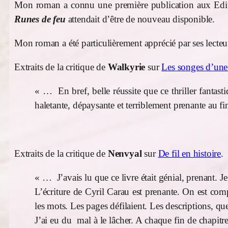
Mon roman a connu une première publication aux Editi
Runes de feu
attendait d’être de nouveau disponible.
Mon roman a été particulièrement apprécié par ses lecte
Extraits de la critique de
Walkyrie
sur
Les songes d’une
« … En bref, belle réussite que ce thriller fantas
haletante, dépaysante et terriblement prenante au f
Extraits de la critique de
Nenvyal
sur
De fil en histoire
.
« … J’avais lu que ce livre était génial, prenant. J
L’écriture de Cyril Carau est prenante. On est comp
les mots. Les pages défilaient. Les descriptions, qu
J’ai eu du mal à le lâcher. A chaque fin de chapit