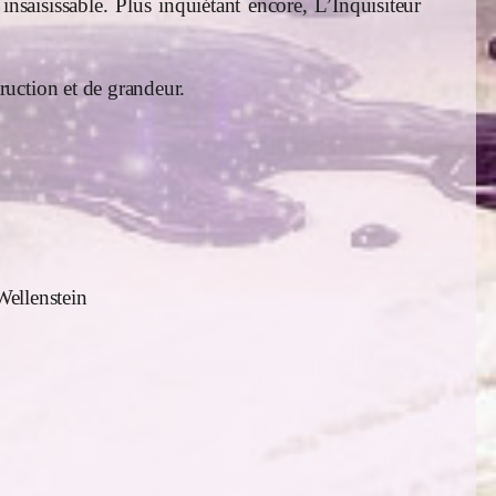
nsaisissable. Plus inquiétant encore, L’Inquisiteur
uction et de grandeur.
Wellenstein