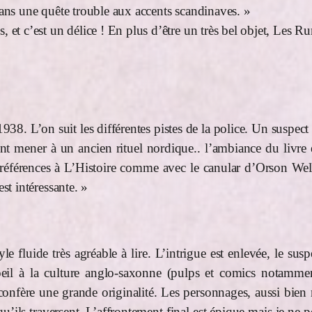
 dans une quête trouble aux accents scandinaves. »
, et c’est un délice ! En plus d’être un très bel objet, Les R
38. L’on suit les différentes pistes de la police. Un suspect d
ent mener à un ancien rituel nordique.. l’ambiance du livre 
éférences à L’Histoire comme avec le canular d’Orson Wells.
st intéressante. »
tyle fluide très agréable à lire. L’intrigue est enlevée, le s
il à la culture anglo-saxonne (pulps et comics notammen
i confère une grande originalité. Les personnages, aussi bie
qu’ils traversent. L’affrontement final est épique mais je n