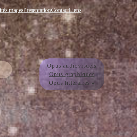
ités
Images
Présentation
Contact
Liens
Opus audiovisuels
Opus graphiques
Opus littéraires