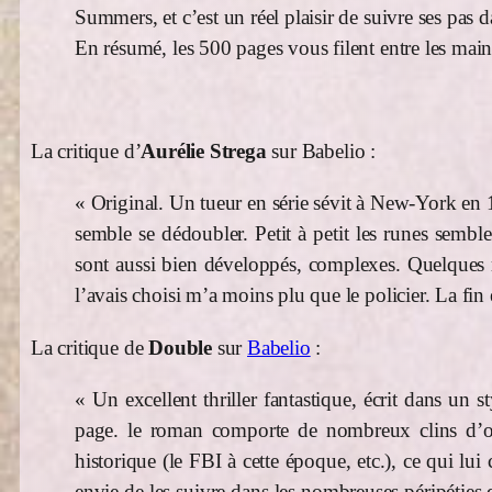
Summers, et c’est un réel plaisir de suivre ses pas
En résumé, les 500 pages vous filent entre les mains
La critique d’
Aurélie
Strega
sur Babelio :
« Original. Un tueur en série sévit à New-York en 19
semble se dédoubler. Petit à petit les runes sembl
sont aussi bien développés, complexes. Quelques r
l’avais choisi m’a moins plu que le policier. La fin e
La critique de
Double
sur
Babelio
:
« Un excellent thriller fantastique, écrit dans un s
page. le roman comporte de nombreux clins d’oe
historique (le FBI à cette époque, etc.), ce qui lu
envie de les suivre dans les nombreuses péripéties 