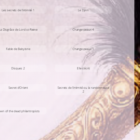
Les secrets de l’intimité 1
Le Djinn
La Disgrâce de Lord st-Reeve
Change-peaux 4
Fable de Babylone
Change-peaux 1
Disques 2
Elle s’écrit
Secret d’Orient
Secrets de l’intimité ou la randonneuse
2
wn of the dead philantropists