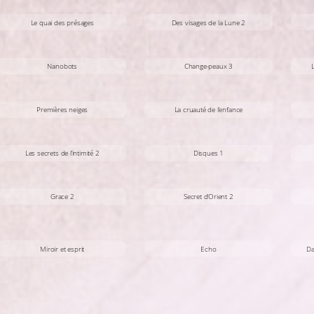
Le quai des présages
Des visages de la Lune 2
Nanobots
Change-peaux 3
Premières neiges
La cruauté de l’enfance
Les secrets de l’intimité 2
Disques 1
Grace 2
Secret d’Orient 2
Miroir et esprit
Echo
Da