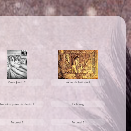
Cante Jondo 2
secret de l’intimité 4
Les nécropoles du destin 1
Le bourg
Perceval 1
Perceval 2