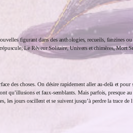
de nouvelles figurant dans des anthologies, recueils, fanzin
répuscule, Le Rêveur Solitaire, Univers et chimères, Mort 
face des choses. On désire rapidement aller au-delà et pour 
ont qu’illusions et faux-semblants. Mais parfois, presque au h
es, les jours oscillent et se suivent jusqu’à perdre la trace de 