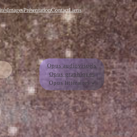
ités
Images
Présentation
Contact
Liens
Opus audiovisuels
Opus graphiques
Opus littéraires