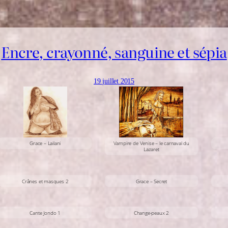
Encre, crayonné, sanguine et sépia
19 juillet 2015
Grace – Lailani
Vampire de Venise – le carnaval du
Lazaret
Crânes et masques 2
Grace – Secret
Cante Jondo 1
Change-peaux 2