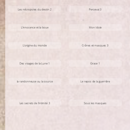
Les nécropoles du destin 2
Perceval 3
L’innocence et la boue
Mon Idole
L’origine du monde
Crânes et masques 3
Des visages de la Lune 1
Grace 1
la randonneuse ou la source
Le repos de la guerrière
Les secrets de l’intimité 3
Sous les masques