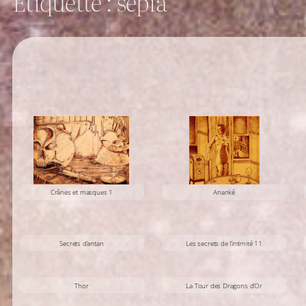
Étiquette :
sépia
Ananké
Crânes et masques 1
Secrets d’antan
Les secrets de l’intimité 11
Thor
La Tour des Dragons d’Or