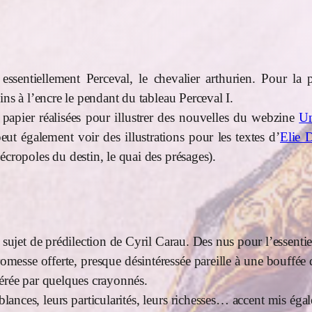
 essentiellement Perceval, le chevalier arthurien. Pour la 
ins à l’encre le pendant du tableau Perceval I.
 papier réalisées pour illustrer des nouvelles du webzine
Un
eut également voir des illustrations pour les textes d’
Elie 
écropoles du destin, le quai des présages).
 sujet de prédilection de Cyril Carau. Des nus pour l’essenti
esse offerte, presque désintéressée pareille à une bouffée d’
gérée par quelques crayonnés.
nces, leurs particularités, leurs richesses… accent mis égal