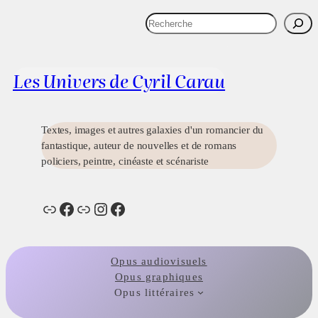
Aller
R
au
e
Actualités
Images
Présentation
Contact
Liens
contenu
c
h
Les Univers de Cyril Carau
e
r
c
h
Textes, images et autres galaxies d'un romancier du
e
fantastique, auteur de nouvelles et de romans
r
policiers, peintre, cinéaste et scénariste
Lien
Facebook
Lien
Instagram
Facebook
Opus audiovisuels
Opus graphiques
Opus littéraires