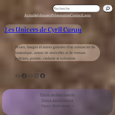
Aller
R
au
e
Actualités
Images
Présentation
Contact
Liens
contenu
c
h
Les Univers de Cyril Carau
e
r
c
h
Textes, images et autres galaxies d'un romancier du
e
fantastique, auteur de nouvelles et de romans
r
policiers, peintre, cinéaste et scénariste
Lien
Facebook
Lien
Instagram
Facebook
Opus audiovisuels
Opus graphiques
Opus littéraires