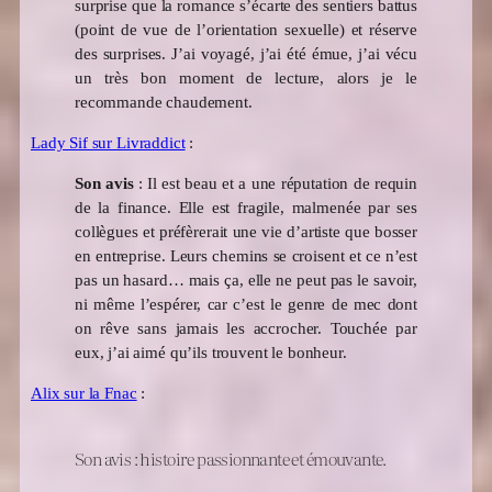
surprise que la romance s’écarte des sentiers battus
(point de vue de l’orientation sexuelle) et réserve
des surprises. J’ai voyagé, j’ai été émue, j’ai vécu
un très bon moment de lecture, alors je le
recommande chaudement.
Lady Sif sur Livraddict
:
Son avis
: Il est beau et a une réputation de requin
de la finance. Elle est fragile, malmenée par ses
collègues et préfèrerait une vie d’artiste que bosser
en entreprise. Leurs chemins se croisent et ce n’est
pas un hasard… mais ça, elle ne peut pas le savoir,
ni même l’espérer, car c’est le genre de mec dont
on rêve sans jamais les accrocher. Touchée par
eux, j’ai aimé qu’ils trouvent le bonheur.
Alix sur la Fnac
:
Son avis : histoire passionnante et émouvante.