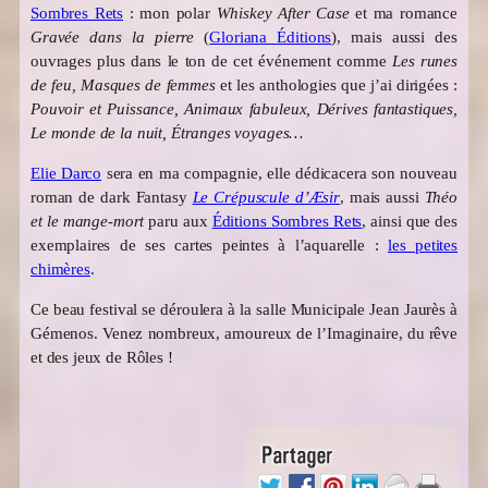
Sombres Rets
: mon polar
Whiskey After Case
et ma romance
Gravée dans la pierre
(
Gloriana Éditions
), mais aussi des
ouvrages plus dans le ton de cet événement comme
Les runes
de feu, Masques de femmes
et les anthologies que j’ai dirigées :
Pouvoir et Puissance, Animaux fabuleux, Dérives fantastiques,
Le monde de la nuit, Étranges voyages…
Elie Darco
sera en ma compagnie, elle dédicacera son nouveau
roman de dark Fantasy
Le Crépuscule d’Æsir
, mais aussi
Théo
et le mange-mort
paru aux
Éditions Sombres Rets
, ainsi que des
exemplaires de ses cartes peintes à l’aquarelle :
les petites
chimères
.
Ce beau festival se déroulera à la salle Municipale Jean Jaurès à
Gémenos. Venez nombreux, amoureux de l’Imaginaire, du rêve
et des jeux de Rôles !