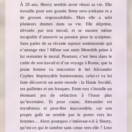
À 28 ans, Sherry semble avoir réussi sa vie. Elle
travaille pour une grande firme new-yorkaise et a
de grosses responsabilités. Mais elle a subi
plusieurs drames dans sa vie. Elle déprime,
dévorée par son travail, et se montre même
incapable d’assouvir sa passion pour la sculpture.
Sans parler de sa récente rupture sentimentale qui
n’arrange rien ! Même son amie Meredith peine à
lui remonter le moral. Pourtant, c’est bien dans le
cadre de son travail et d’un voyage à Rome, que la
jeune femme va rencontrer le bel Alexander
Cypher. Impitoyable businessman, celui-ci va lui
faire découvrir un autre monde : la Haute Société,
ses paillettes et ses frasques. Entre eux s’installe un
étonnant jeu de séduction à l’issue plus
qu’incertaine. Et pour cause, Alexander est
mystérieux et peut-être inaccessible, car son
propre goût ne semble pas le porter vers les
femmes… Alors pourquoi s’intéresse-t-il à Sherry,
qu’est-ce qui le ramène sans cesse vers elle ? Leur