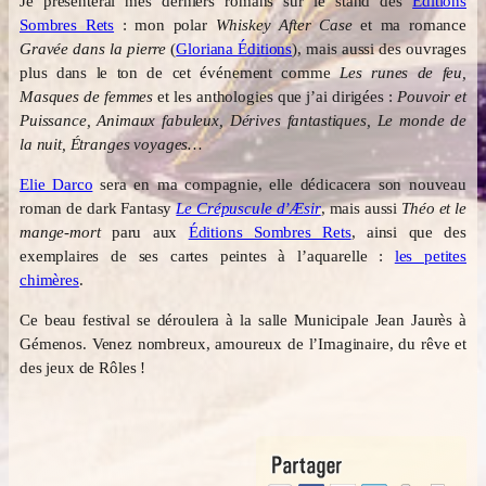
Je présenterai mes derniers romans sur le stand des
Éditions
Sombres Rets
: mon polar
Whiskey After Case
et ma romance
Gravée dans la pierre
(
Gloriana Éditions
), mais aussi des ouvrages
plus dans le ton de cet événement comme
Les runes de feu,
Masques de femmes
et les anthologies que j’ai dirigées :
Pouvoir et
Puissance, Animaux fabuleux, Dérives fantastiques, Le monde de
la nuit, Étranges voyages…
Elie Darco
sera en ma compagnie, elle dédicacera son nouveau
roman de dark Fantasy
Le Crépuscule d’Æsir
, mais aussi
Théo et le
mange-mort
paru aux
Éditions Sombres Rets
, ainsi que des
exemplaires de ses cartes peintes à l’aquarelle :
les petites
chimères
.
Ce beau festival se déroulera à la salle Municipale Jean Jaurès à
Gémenos. Venez nombreux, amoureux de l’Imaginaire, du rêve et
des jeux de Rôles !