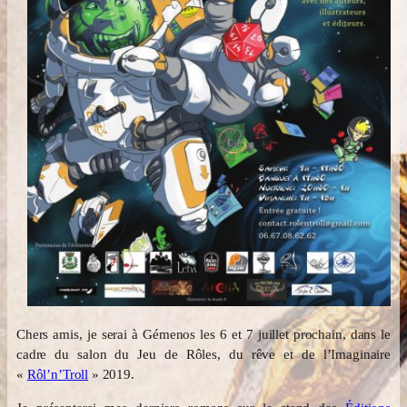
Chers amis, je serai à Gémenos les 6 et 7 juillet prochain, dans le
cadre du salon du Jeu de Rôles, du rêve et de l’Imaginaire
«
Rôl’n’Troll
» 2019.