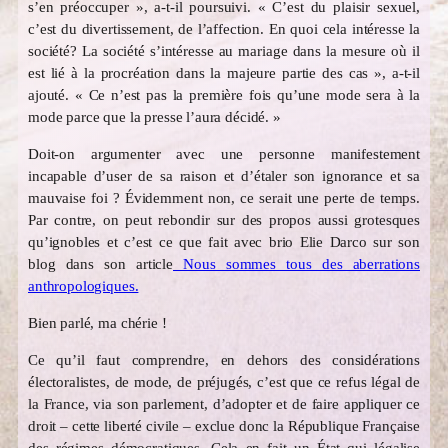
s’en préoccuper », a-t-il poursuivi. « C’est du plaisir sexuel,
c’est du divertissement, de l’affection. En quoi cela intéresse la
société? La société s’intéresse au mariage dans la mesure où il
est lié à la procréation dans la majeure partie des cas », a-t-il
ajouté. « Ce n’est pas la première fois qu’une mode sera à la
mode parce que la presse l’aura décidé. »
Doit-on argumenter avec une personne manifestement
incapable d’user de sa raison et d’étaler son ignorance et sa
mauvaise foi ? Évidemment non, ce serait une perte de temps.
Par contre, on peut rebondir sur des propos aussi grotesques
qu’ignobles et c’est ce que fait avec brio Elie Darco sur son
blog dans son article
Nous sommes tous des aberrations
anthropologiques.
Bien parlé, ma chérie !
Ce qu’il faut comprendre, en dehors des considérations
électoralistes, de mode, de préjugés, c’est que ce refus légal de
la France, via son parlement, d’adopter et de faire appliquer ce
droit – cette liberté civile – exclue donc la République Française
des régimes démocratiques. Cela en fait un État qui légalise