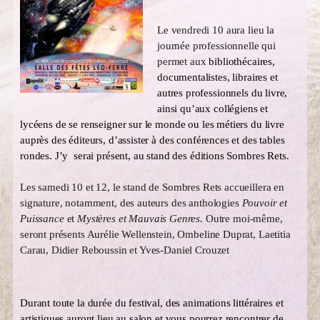
Le vendredi 10 aura lieu la
journée professionnelle qui
permet aux
bibliothécaires,
documentalistes, libraires
et
autres professionnels du livre,
ainsi qu’aux collégiens et
lycéens de se renseigner sur le monde ou les métiers du livre
auprès des éditeurs, d’assister à des conférences et des tables
rondes. J’y serai présent, au stand des éditions Sombres Rets.
Les samedi 10 et 12, le stand de Sombres Rets accueillera en
signature, notamment, des auteurs des anthologies
Pouvoir et
Puissance
et
Mystères et Mauvais Genres.
Outre moi-même,
seront présents Aurélie Wellenstein, Ombeline Duprat, Laetitia
Carau, Didier Reboussin et Yves-Daniel Crouzet
Durant toute la durée du festival, des animations littéraires et
artistiques auront lieu au salon et vous pourrez rencontrer de