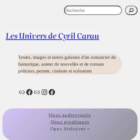
Aller
R
au
e
Actualités
Images
Présentation
Contact
Liens
contenu
c
h
Les Univers de Cyril Carau
e
r
c
h
Textes, images et autres galaxies d'un romancier du
e
fantastique, auteur de nouvelles et de romans
r
policiers, peintre, cinéaste et scénariste
Lien
Facebook
Lien
Instagram
Facebook
Opus audiovisuels
Opus graphiques
Opus littéraires