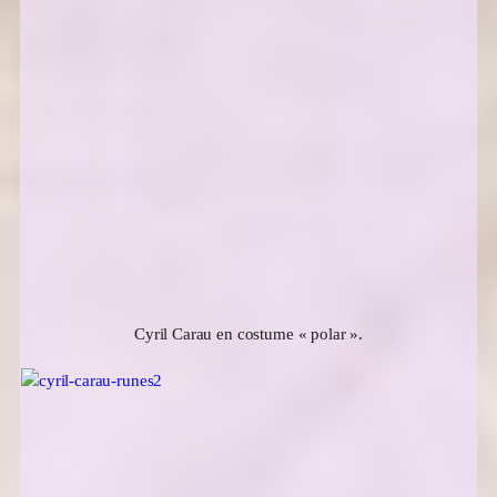
Cyril Carau en costume « polar ».