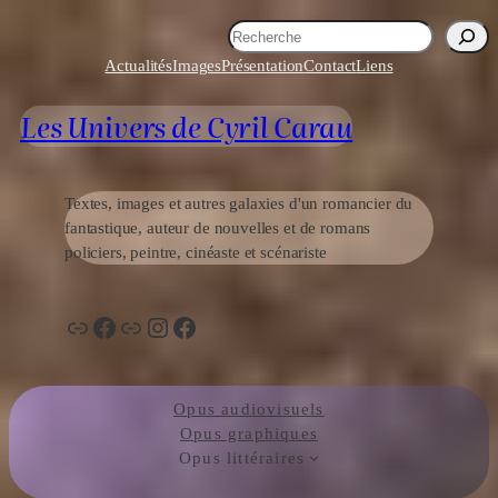
Aller
R
au
e
Actualités
Images
Présentation
Contact
Liens
contenu
c
h
Les Univers de Cyril Carau
e
r
c
h
Textes, images et autres galaxies d'un romancier du
e
fantastique, auteur de nouvelles et de romans
r
policiers, peintre, cinéaste et scénariste
Lien
Facebook
Lien
Instagram
Facebook
Opus audiovisuels
Opus graphiques
Opus littéraires