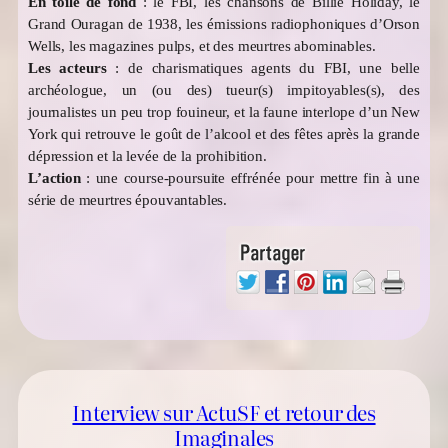
En toile de fond
: le FBI, les chansons de Billie Holiday, le
Grand Ouragan de 1938, les émissions radiophoniques d’Orson
Wells, les magazines pulps, et des meurtres abominables.
Les acteurs
: de charismatiques agents du FBI, une belle
archéologue, un (ou des) tueur(s) impitoyables(s), des
journalistes un peu trop fouineur, et la faune interlope d’un New
York qui retrouve le goût de l’alcool et des fêtes après la grande
dépression et la levée de la prohibition.
L’action
: une course-poursuite effrénée pour mettre fin à une
série de meurtres épouvantables.
Interview sur ActuSF et retour des
Imaginales