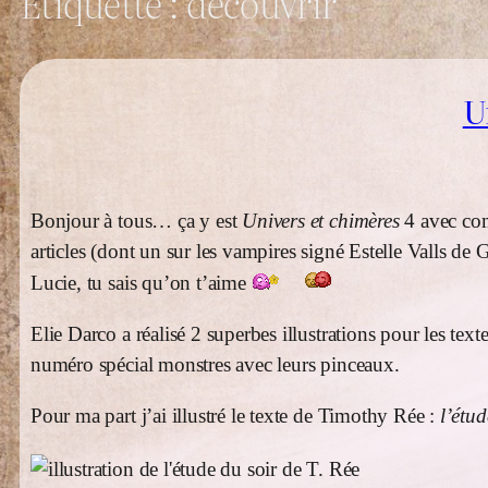
Étiquette :
découvrir
U
Bonjour à tous… ça y est
Univers et chimères
4 avec com
articles (dont un sur les vampires signé Estelle Valls d
Lucie, tu sais qu’on t’aime
Elie Darco a réalisé 2 superbes illustrations pour les 
numéro spécial monstres avec leurs pinceaux.
Pour ma part j’ai illustré le texte de Timothy Rée :
l’étud