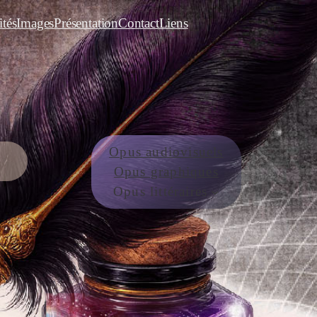
ités
Images
Présentation
Contact
Liens
Opus audiovisuels
Opus graphiques
Opus littéraires