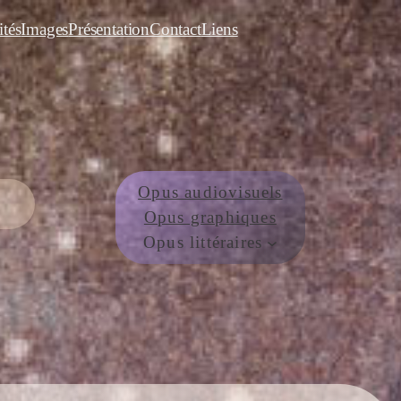
ités
Images
Présentation
Contact
Liens
Opus audiovisuels
Opus graphiques
Opus littéraires