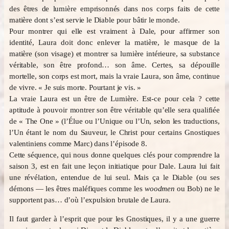
des êtres de lumière emprisonnés dans nos corps faits de cette
matière dont s’est servie le Diable pour bâtir le monde.
Pour montrer qui elle est vraiment à Dale, pour affirmer son
identité, Laura doit donc enlever la matière, le masque de la
matière (son visage) et montrer sa lumière intérieure, sa substance
véritable, son être profond… son âme. Certes, sa dépouille
mortelle, son corps est mort, mais la vraie Laura, son âme, continue
de vivre. « Je suis morte. Pourtant je vis. »
La vraie Laura est un être de Lumière. Est-ce pour cela ? cette
aptitude à pouvoir montrer son être véritable qu’elle sera qualifiée
de « The One » (l’Élue ou l’Unique ou l’Un, selon les traductions,
l’Un étant le nom du Sauveur, le Christ pour certains Gnostiques
valentiniens comme Marc) dans l’épisode 8.
Cette séquence, qui nous donne quelques clés pour comprendre la
saison 3, est en fait une leçon initiatique pour Dale. Laura lui fait
une révélation, entendue de lui seul. Mais ça le Diable (ou ses
démons — les êtres maléfiques comme les
woodmen
ou Bob) ne le
supportent pas… d’où l’expulsion brutale de Laura.
Il faut garder à l’esprit que pour les Gnostiques, il y a une guerre