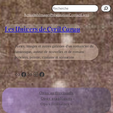
Aller
R
au
e
Actualités
Images
Présentation
Contact
Liens
contenu
c
h
Les Univers de Cyril Carau
e
r
c
h
Textes, images et autres galaxies d'un romancier du
e
fantastique, auteur de nouvelles et de romans
r
policiers, peintre, cinéaste et scénariste
Lien
Facebook
Lien
Instagram
Facebook
Opus audiovisuels
Opus graphiques
Opus littéraires