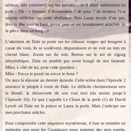
sérieux, très concentré sur les paroles… et il émet subitement un
petit « Oh ! » (hoquet d’étonnement ? de peur ? de douleur ?) et
semble réfléchir sur cette révélation. Puis Laura recule d’un pas,
lève la tête vers le haut, prend peur et est brutalement arrachée de
la pièce dans un long cri.
L’attention de Dale se porte sur les rideaux rouges qui bougent à
cause du vent, ils se soulèvent, disparaissent et on voit au loin un
cheval blanc. Zoom sur du noir. Retour sur le sol en zigzag
labyrinthique. Dale ne semble pas avoir bougé de son fauteuil.
Mike, à côté de lui, pose cette question :
Mike : Est-ce le passé ou est-ce le futur ?
On aura la réponse au dernier épisode. Cette scène dans l’épisode 2
annonce le périple à venir de Dale. Le difficile cheminement vers
la liberté, la découverte de son vrai moi (du moins jusqu’à
l’épisode 16). Ce que j’appelle Le Chant de la perle (1) de David
Lynch où Dale est le prince et Laura la perle. Mais j’anticipe sur
mes prochains articles.
Pour comprendre cette séquence mystérieuse, il faut se remettre en
mémoire que pour les Gnostiques nous sommes des purs esprits,