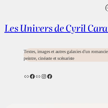
Aller
au
e
contenu
c
Les Univers de Cyril Car
h
e
r
c
Textes, images et autres galaxies d'un romancie
h
peintre, cinéaste et scénariste
e
r
Lien
Facebook
Lien
Instagram
Facebook