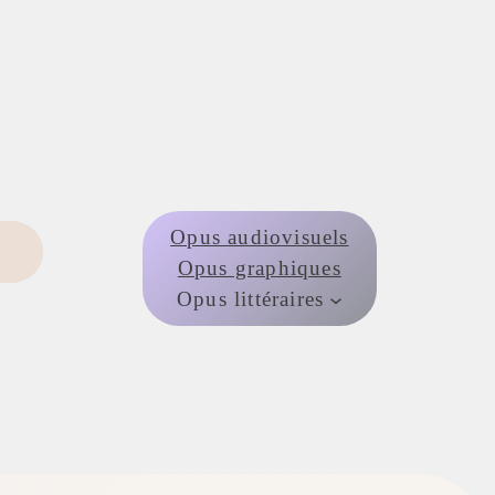
ités
Images
Présentation
Contact
Liens
Opus audiovisuels
Opus graphiques
Opus littéraires