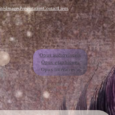
ités
Images
Présentation
Contact
Liens
Opus audiovisuels
Opus graphiques
Opus littéraires