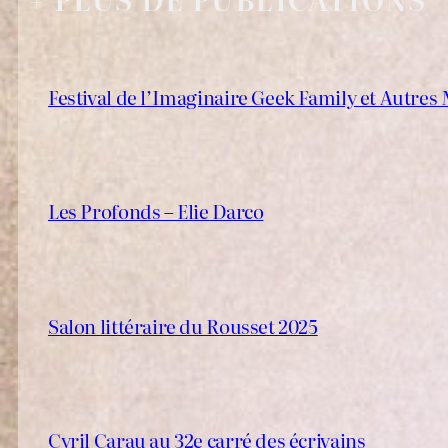
Festival de l’Imaginaire Geek Family et Autre
Les Profonds – Elie Darco
Salon littéraire du Rousset 2025
Cyril Carau au 32e carré des écrivains