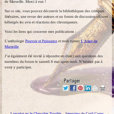
de Marseille. Merci à eux !
Sur ce site, vous pouvez découvrir la bibliothèques des critiques
littéraires, une revue des auteurs et un forum de discussion où sont
hébergés les avis et réactions des chroniqueurs.
Voici les liens qui concerne mes publications :
L’anthologie
Pouvoir et Puissance
et mon roman
L’Ange de
Marseille
J’ai également été invité à répondre en direct aux questions des
membres du forum le samedi 8 mai après-midi. N’hésitez pas à
venir y participer.
←
Lancelot ou le Chevalier Trouble.
Interview de Cyril Carau
→