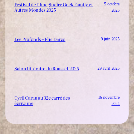
Festival de l’Imaginaire Geek Family et
5 octobre
Autres Mondes 2025
2025
Les Profonds – Elie Darco
9 juin 2025
Salon littéraire du Rousset 2025
29 avril 2025
Cyril Carau au 32e carré des
16 novembre
écrivains
2024