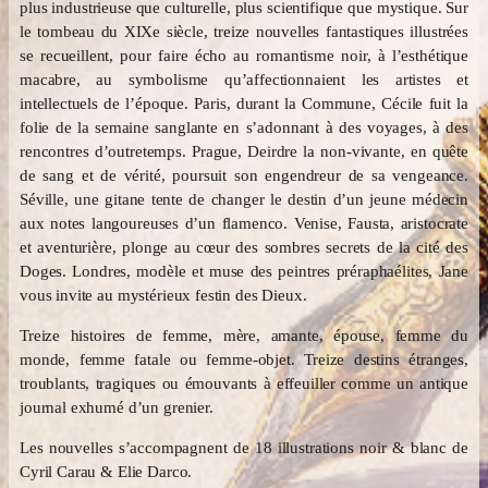
plus industrieuse que culturelle, plus scientifique que mystique. Sur
le tombeau du XIXe siècle, treize nouvelles fantastiques illustrées
se recueillent, pour faire écho au romantisme noir, à l’esthétique
macabre, au symbolisme qu’affectionnaient les artistes et
intellectuels de l’époque. Paris, durant la Commune, Cécile fuit la
folie de la semaine sanglante en s’adonnant à des voyages, à des
rencontres d’outretemps. Prague, Deirdre la non-vivante, en quête
de sang et de vérité, poursuit son engendreur de sa vengeance.
Séville, une gitane tente de changer le destin d’un jeune médecin
aux notes langoureuses d’un flamenco. Venise, Fausta, aristocrate
et aventurière, plonge au cœur des sombres secrets de la cité des
Doges. Londres, modèle et muse des peintres préraphaélites, Jane
vous invite au mystérieux festin des Dieux.
Treize histoires de femme, mère, amante, épouse, femme du
monde, femme fatale ou femme-objet. Treize destins étranges,
troublants, tragiques ou émouvants à effeuiller comme un antique
journal exhumé d’un grenier.
Les nouvelles s’accompagnent de 18 illustrations noir & blanc de
Cyril Carau & Elie Darco.