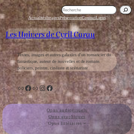
Aller
R
au
e
Actualités
Images
Présentation
Contact
Liens
contenu
c
h
Les Univers de Cyril Carau
e
r
c
h
Textes, images et autres galaxies d'un romancier du
e
fantastique, auteur de nouvelles et de romans
r
policiers, peintre, cinéaste et scénariste
Lien
Facebook
Lien
Instagram
Facebook
Opus audiovisuels
Opus graphiques
Opus littéraires