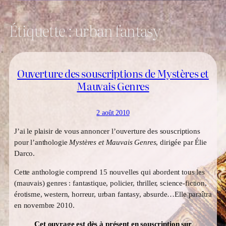
Étiquette :
urban fantasy
Ouverture des souscriptions de Mystères et
Mauvais Genres
2 août 2010
J’ai le plaisir de vous annoncer l’ouverture des souscriptions
pour l’anthologie
Mystères et Mauvais Genres
, dirigée par Élie
Darco.
Cette anthologie comprend 15 nouvelles qui abordent tous les
(mauvais) genres : fantastique, policier, thriller, science-fiction,
érotisme, western, horreur, urban fantasy, absurde…Elle paraîtra
en novembre 2010.
Cet ouvrage est dès à présent en souscription sur