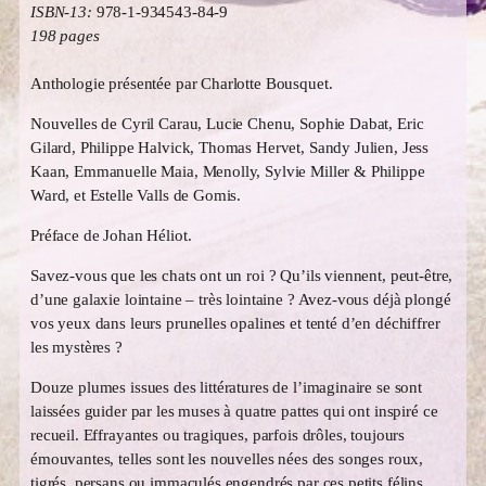
ISBN-13:
978-1-934543-84-9
198 pages
Anthologie présentée par Charlotte Bousquet.
Nouvelles de Cyril Carau, Lucie Chenu, Sophie Dabat, Eric
Gilard, Philippe Halvick, Thomas Hervet, Sandy Julien, Jess
Kaan, Emmanuelle Maia, Menolly, Sylvie Miller & Philippe
Ward, et Estelle Valls de Gomis.
Préface de Johan Héliot.
Savez-vous que les chats ont un roi ? Qu’ils viennent, peut-être,
d’une galaxie lointaine – très lointaine ? Avez-vous déjà plongé
vos yeux dans leurs prunelles opalines et tenté d’en déchiffrer
les mystères ?
Douze plumes issues des littératures de l’imaginaire se sont
laissées guider par les muses à quatre pattes qui ont inspiré ce
recueil. Effrayantes ou tragiques, parfois drôles, toujours
émouvantes, telles sont les nouvelles nées des songes roux,
tigrés, persans ou immaculés engendrés par ces petits félins.