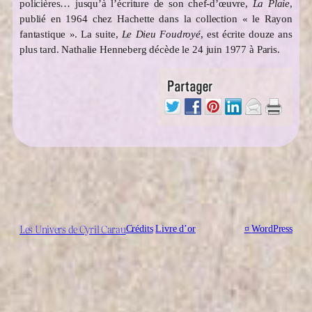
policières… jusqu’à l’écriture de son chef-d’œuvre,
La Plaie
,
publié en 1964 chez Hachette dans la collection « le Rayon
fantastique ». La suite,
Le Dieu Foudroyé
, est écrite douze ans
plus tard. Nathalie Henneberg décède le 24 juin 1977 à Paris.
Les Univers de Cyril Carau
Crédits
Livre d’or
¤
WordPress