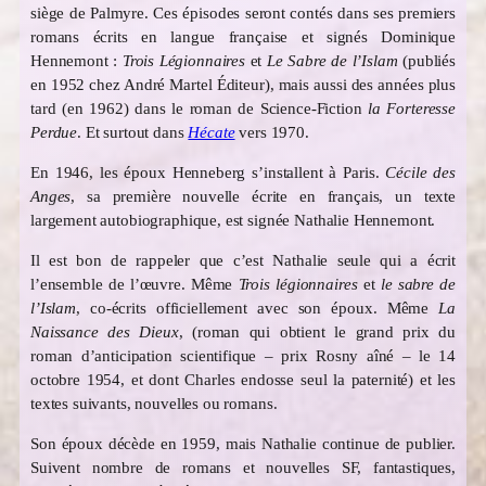
siège de Palmyre. Ces épisodes seront contés dans ses premiers
romans écrits en langue française et signés Dominique
Hennemont :
Trois Légionnaires
et
Le Sabre de l’Islam
(publiés
en 1952 chez André Martel Éditeur), mais aussi des années plus
tard (en 1962) dans le roman de Science-Fiction
la Forteresse
Perdue
. Et surtout dans
Hécate
vers 1970.
En 1946, les époux Henneberg s’installent à Paris.
Cécile des
Anges
, sa première nouvelle écrite en français, un texte
largement autobiographique, est signée Nathalie Hennemont.
Il est bon de rappeler que c’est Nathalie seule qui a écrit
l’ensemble de l’œuvre. Même
Trois légionnaires
et
le sabre de
l’Islam
, co-écrits officiellement avec son époux. Même
La
Naissance des Dieux
, (roman qui obtient le grand prix du
roman d’anticipation scientifique – prix Rosny aîné – le 14
octobre 1954, et dont Charles endosse seul la paternité) et les
textes suivants, nouvelles ou romans.
Son époux décède en 1959, mais Nathalie continue de publier.
Suivent nombre de romans et nouvelles SF, fantastiques,