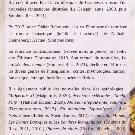
Il a coécrit avec Élie Darco
Masques de Femmes
, un recueil de
nouvelles fantastiques illustrées (Le Calepin jaune, 2009, puis
Sombres Rets, 2011).
En 2012, avec Didier Reboussin, il a eu l’honneur de terminer
le roman fantastique (inédit et inachevé) de Nathalie
Henneberg :
Hécate
(Sombres Rets).
Sa romance contemporaine,
Gravée dans la pierre,
est sortie
aux Éditions Gloriana en 2019. Son recueil de nouvelles,
La
croisée des chemins
(Sombres Rets, 2021), décline en 14 textes
les divers genres de l’imaginaire : contes, mythologies, fantasy,
fantastique, étrange, horrifique, science-fiction.
Il a également publié des nouvelles dans des anthologies :
Malpertuis XI
(Malpertuis, 2020).
Aventures sidérantes, l’antho
Pulp !
(Flatland Éditeur, 2020).
Moisson d’épouvante, volume 2
(Dreampress.com, 2015).
En attendant l’apocalypse…
(Les
Netscripteurs/Éditions Nostradamus, 2012).
Contes du Monde,
Les Dames Baroques
et
Les Sombres Romantiques.
(Éditions du
Riez, 2011, 2010.)
Plumes de chats
(Rivière Blanche, 2009).