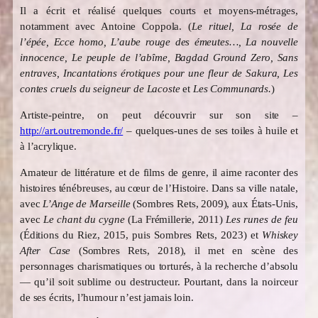
Il a écrit et réalisé quelques courts et moyens-métrages,
notamment avec Antoine Coppola. (
Le rituel, La rosée de
l’épée,
Ecce homo,
L’aube rouge des émeutes…, La nouvelle
innocence, Le peuple de l’abîme, Bagdad Ground Zero, Sans
entraves, Incantations érotiques pour une fleur de Sakura, Les
contes cruels du seigneur de Lacoste
et
Les Communards.
)
Artiste-peintre, on peut découvrir sur son site –
http://art.outremonde.fr/
– quelques-unes de ses toiles à huile et
à l’acrylique.
Amateur de littérature et de films de genre, il aime raconter des
histoires ténébreuses, au cœur de l’Histoire. Dans sa ville natale,
avec
L’Ange de Marseille
(Sombres Rets, 2009), aux États-Unis,
avec
Le chant du cygne
(La Frémillerie, 2011)
Les runes de feu
(Éditions du Riez, 2015, puis Sombres Rets, 2023) et
Whiskey
After Case
(Sombres Rets, 2018), il met en scène des
personnages charismatiques ou torturés, à la recherche d’absolu
— qu’il soit sublime ou destructeur. Pourtant, dans la noirceur
de ses écrits, l’humour n’est jamais loin.