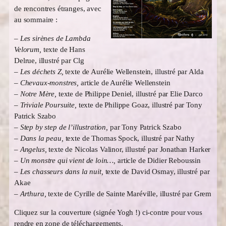
de rencontres étranges, avec
au sommaire :
– Les sirènes de Lambda
Velorum,
texte de Hans
Delrue, illustré par Clg
– Les déchets Z,
texte de Aurélie Wellenstein, illustré par Alda
– Chevaux-monstres,
article de Aurélie Wellenstein
– Notre Mère,
texte de Philippe Deniel, illustré par Elie Darco
– Triviale Poursuite,
texte de Philippe Goaz, illustré par Tony
Patrick Szabo
– Step by step de l’illustration,
par Tony Patrick Szabo
– Dans la peau,
texte de Thomas Spock, illustré par Nathy
– Angelus,
texte de Nicolas Valinor, illustré par Jonathan Harker
– Un monstre qui vient de loin…,
article de Didier Reboussin
–
Les chasseurs dans la nuit,
texte de David Osmay, illustré par
Akae
– Arthura,
texte de Cyrille de Sainte Maréville, illustré par Grem
Cliquez sur la couverture (signée Yogh !) ci-contre pour vous
rendre en zone de téléchargements.