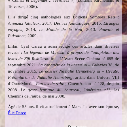
« Contes et Légendes… revisitées »,
(Éditions Parchemins et
Traverses, 2006).
Il a dirigé cinq anthologies aux Éditions Sombres Rets :
Animaux fabuleux,
2017
. Dérives fantastiques,
2015
. Étranges
voyages,
2014
. Le Monde de la Nuit,
2013
. Pouvoir et
Puissance
, 2009.
Enfin, Cyril Carau a aussi rédigé des articles dans diverses
revues :
La légende de Musashi à propos de l’adaptation des
livres de Eiji Yoshikawa
in – L’Avant-Scène Cinéma n° 685 de
septembre 2021.
La conquête de la liberté
in – Galaxies 38, de
novembre 2015.
Le dossier Nathalie Henneberg
in –
Hécate
.
Présentation de Nathalie Henneberg
, article dans Univers VIII
d’OutreMonde.
Paroles de sabre
, CinémAction n° 128, de juin
2008.
Le geste baroque du bourreau
, Itinéraires n°3, les
Chemins de l’aube, de mai 2008.
Âgé de 55 ans, il vit actuellement à Marseille avec son épouse,
Élie Darco
.