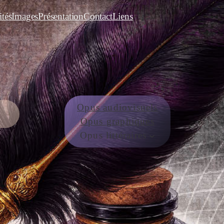
ités
Images
Présentation
Contact
Liens
Opus audiovisuels
Opus graphiques
Opus littéraires