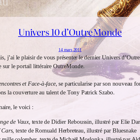
au
Univers 10 d’OutreMonde
14 mars 2011
s, j’ai le plaisir de vous présenter le dernier Univers d’O
e sur le portail littéraire OutreMonde.
encontres et Face-à-face
, se particularise par son nouveau fo
s la couverture au talent de Tony Patrick Szabo.
ire, le voici :
onge de Vaux,
texte de Didier Reboussin, illustré par Elie Da
 Cars,
texte de Romuald Herbreteau, illustré par Bluesnake
mille colombes,
texte de Michaël Moslonka, illustré par Al