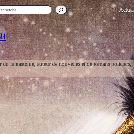
R
Actual
au
r du fantastique, auteur de nouvelles et de romans policiers,