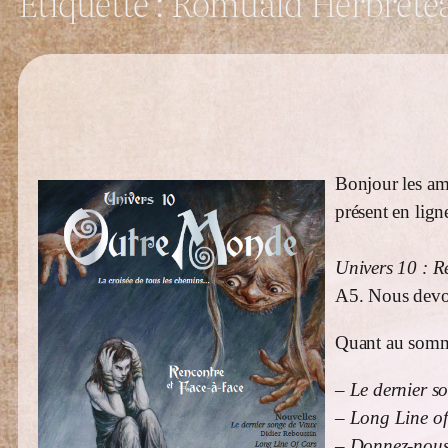
Étiquette :
Romuald Herbrete
Bonjour les ami
présent en lign
Univers 10 : R
A5. Nous devon
Quant au somma
–
Le dernier s
–
Long Line of
–
Donnez-nous 