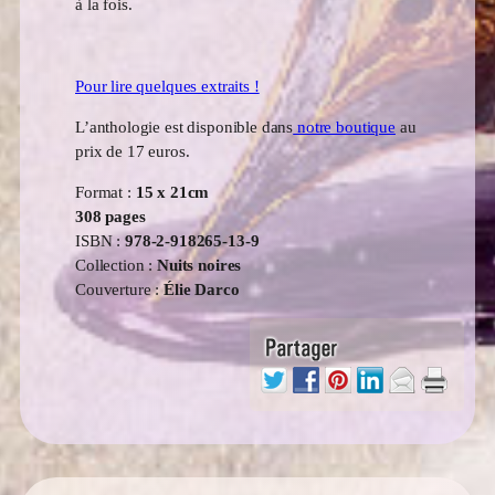
à la fois.
Pour lire quelques extraits !
L’anthologie est disponible dans
notre boutique
au
prix de 17 euros.
Format :
15 x 21cm
308 pages
ISBN :
978-2-918265-13-9
Collection :
Nuits noires
Couverture :
Élie Darco