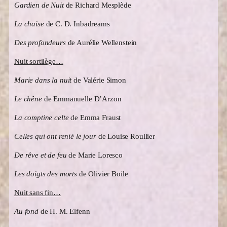
Gardien de Nuit
de Richard Mesplède
La chaise
de C. D. Inbadreams
Des profondeurs
de Aurélie Wellenstein
Nuit sortilège…
Marie dans la nuit
de Valérie Simon
Le chêne
de Emmanuelle D’Arzon
La comptine celte
de Emma Fraust
Celles qui ont renié le jour
de Louise Roullier
De rêve et de feu
de Marie Loresco
Les doigts des morts
de Olivier Boile
Nuit sans fin…
Au fond
de H. M. Elfenn