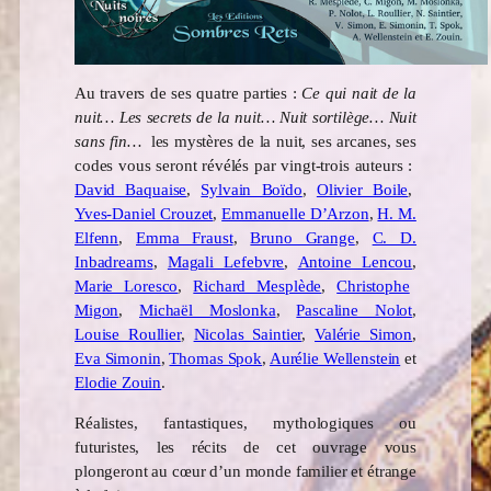
Au travers de ses quatre parties :
Ce qui nait de la
nuit… L
es secrets de la nuit… Nuit sortilège… Nuit
sans fin…
les mystères de la nuit, ses arcanes, ses
codes vous seront révélés par vingt-trois auteurs :
David Baquaise
,
Sylvain Boïdo
,
Olivier Boile
,
Yves-Daniel Crouzet
,
Emmanuelle D’Arzon
,
H. M.
Elfenn
,
Emma Fraust
,
Bruno Grange
,
C. D.
Inbadreams
,
Magali Lefebvre
,
Antoine Lencou
,
Marie Loresco
,
Richard Mesplède
,
Christophe
Migon
,
Michaël Moslonka
,
Pascaline Nolot
,
Louise Roullier
,
Nicolas Saintier
,
Valérie Simon
,
Eva Simonin
,
Thomas Spok
,
Aurélie Wellenstein
et
Elodie Zouin
.
Réalistes, fantastiques, mythologiques ou
futuristes, les récits de cet ouvrage vous
plongeront au cœur d’un monde familier et étrange