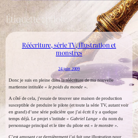
Étiquette :
pilote
Réécriture, série TV, illustration et
monstres
24 juin 2009
Donc je suis en pleine dans la réécriture de ma nouvelle
martienne intitulée
« le poids du monde ».
A côté de cela, j’essaie de trouver une maison de production
susceptible de produire le pilote (et toute la série TV, autant voir
en grand) d’une série policière que j’ai écrit il y a quelque
temps déjà. Le projet s’intitule
« Gabriel Lange »
du nom du
personnage principal et le titre du pilote est
« le monstre ».
C’est amusant car dernièrement j’ai fait une illustration pour