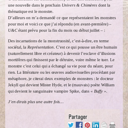
une nouvelle dans le prochain
Univers & Chimères
dont la
thématique est le monstre.
D’ailleurs on m’a demandé ce que représentaient les monstres
pour moi et voici ce que j’ai répondu (en avant-première) –
U&C
étant prévu pour la fin du mois ou début juillet – :
Des incarnations de la monstruosité, c’est-à-dire, en terme
sociétal, la
Représentation
. C’est ce qui pousse un être humain
(naturellement libre et créateur) à devenir l’esclave d’illusions
mortifères qui finissent par le détruire, voire même le tuer. Le
monstre c’est celui qui a échangé sa vie pour du néant, pour
rien. La littérature ou les œuvres audiovisuelles procèdant par
métaphore, je citerai deux exemples de monstres : le docteur
Jekyll qui devient Mister Hyde, et le (mauvais) poète William
qui devient le sanguinaire vampire Spike, dans
« Buffy ».
J’en dirais plus une autre fois…