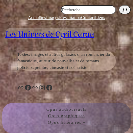
Aller
R
au
e
Actualités
Images
Présentation
Contact
Liens
contenu
c
h
Les Univers de Cyril Carau
e
r
c
h
Textes, images et autres galaxies d'un romancier du
e
fantastique, auteur de nouvelles et de romans
r
policiers, peintre, cinéaste et scénariste
Lien
Facebook
Lien
Instagram
Facebook
Opus audiovisuels
Opus graphiques
Opus littéraires