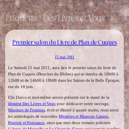
Étiquette :
Des Livres et Vous
Premier salon du Livre de Plan de Cuques
15 mai 2011
Le Samedi 21 mai 2011, aura lieu le premier salon du livre de
Plan de Cuques (Bouches du Rhône) qui se tiendra de 10h00 à
12h00 et de 14h00 à 18h00 dans les Salons de la Belle Époque,
rue du 18 juin.
Elie Darco et moi-même serons présents sur le stand de la
librairie Des Livres et Vous
pour dédicacer notre ouvrage,
Masques de Femmes
, écrit et illustré à quatre mains, mais aussi
les anthologies de nouvelles
Mystères et Mauvais Genres
,
Pouvoir et Puissance
, ainsi que mes deux romans policiers
L’Ange de Marseille
et
Le Chant du Cygne
qui vient de paraître