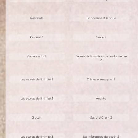
Nanobots
L’innocence et la boue
Perceval 1
Grace 2
Cante Jondo 2
Secrets de l’intimité ou la randonneuse
2
Les secrets de l’intimité 1
Crânes et masques 1
Les secrets de l’intimité 2
Ananké
Grace 1
Secret d’Orient 2
Les secrets de l’intimité 3
Les nécropoles du destin 2