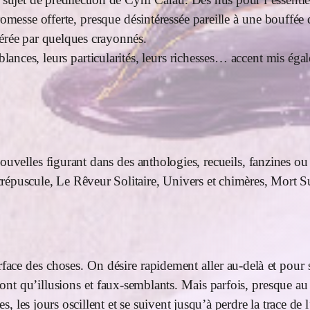
esse offerte, presque désintéressée pareille à une bouffée d’
gérée par quelques crayonnés.
nces, leurs particularités, leurs richesses… accent mis égal
de nouvelles figurant dans des anthologies, recueils, fanzin
répuscule, Le Rêveur Solitaire, Univers et chimères, Mort 
face des choses. On désire rapidement aller au-delà et pour 
ont qu’illusions et faux-semblants. Mais parfois, presque au h
es, les jours oscillent et se suivent jusqu’à perdre la trace de 