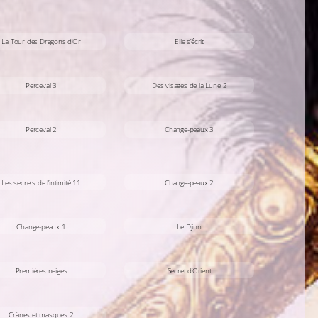
La Tour des Dragons d’Or
Elle s’écrit
Perceval 3
Des visages de la Lune 2
Perceval 2
Change-peaux 3
Les secrets de l’intimité 11
Change-peaux 2
Change-peaux 1
Le Djinn
Premières neiges
Secret d’Orient
Crânes et masques 2