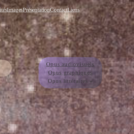
ités
Images
Présentation
Contact
Liens
Opus audiovisuels
Opus graphiques
Opus littéraires