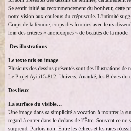
Se sentir initié au recommencement du bonheur, cette prom
notre vision aux couleurs du crépuscule. L’intimité sug
Corps de la femme, corps des femmes avec leurs dissembla
loin des critères « anorexiques » de beautés de la mode.
Des illustrations
Le texte mis en image
Plusieurs des dessins présentés sont des illustrations 
Le Projet.Ayiti15-812, Univers, Ananké, les Brèves du c
Des lieux
La surface du visible…
Une image dans sa simplicité a vocation à montrer la sur
regard à entrer dans le dedans de l’Être. Souvent ce ne s
surprend. Parfois non. Entre les échecs et les rares réussit