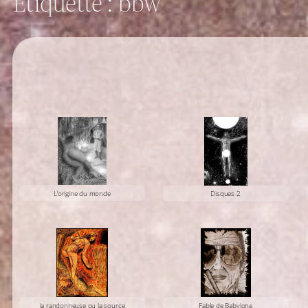
Étiquette :
bbw
L’origine du monde
Disques 2
la randonneuse ou la source
Fable de Babylone