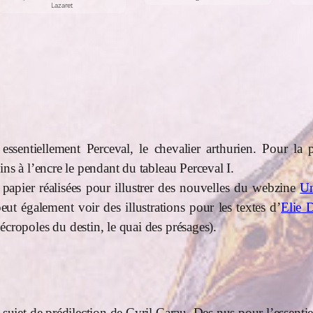
Lazaret
 essentiellement Perceval, le chevalier arthurien. Pour la 
ins à l’encre le pendant du tableau Perceval I.
 papier réalisées pour illustrer des nouvelles du webzine
Un
eut également voir des illustrations pour les textes d’
Elie 
écropoles du destin, le quai des présages).
 sujet de prédilection de Cyril Carau. Des nus pour l’essenti