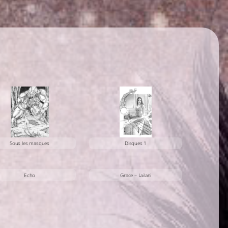
Disques 1
Sous les masques
Echo
Grace – Lailani