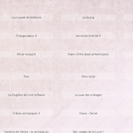
La cruauté de l’enfance
Le bourg
Change-peaux 4
secret de l’intimité 4
Miroir et esprit
Dawn of the dead philantropists
Thor
Mon Idole
La Disgrâce de Lord st-Reeve
Le quai des présages
Crânes et masques 3
Grace – Secret
Vampire de Venise – le carnaval du
Des visages de la Lune 1