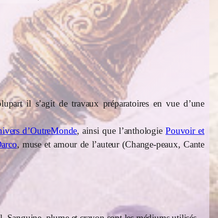
plupart il s’agit de travaux préparatoires en vue d’une
ivers d’OutreMonde
, ainsi que l’anthologie
Pouvoir et
Darco
, muse et amour de l’auteur (Change-peaux, Cante
el. Sanguine, plume et crayon sont les médiums utilisés.