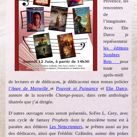
Provence, les
rencontres
de
l’imaginaire.
Avec Elie
Darco je
représenterai
les éditions
Sombres
Rets
pour
toute une
après-midi
de lectures et de dédicaces, je dédicacerai mon roman policier
l’Ange de Marseille
et
Pouvoir et Puissance
et
Elie Darco,
auteure de la nouvelle
Change-peaux
, dans cette anthologie
illustrée que j’ai dirigée.
D’autres ouvrages vous seront présentés, SoFee L. Grey, avec
son cycle de fantasy
Prophets
dont le deuxième tome est à
paraitre aux éditions
Les Netscripteurs
, se prêtera aussi au jeu
des dédicaces, ainsi que Frédéric Czilinder, auteur des polars